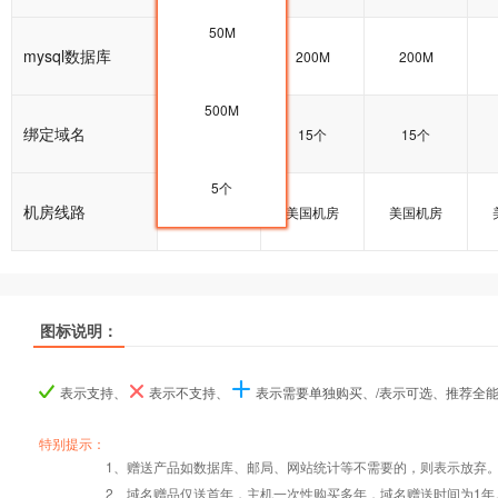
50M
mysql数据库
100M
200M
200M
500M
绑定域名
15个
15个
15个
5个
机房线路
美国机房
美国机房
美国机房
图标说明：
产品名称
产品名称
产品名称
美国入门型
美国入门型
美国入门型
美国普及型
美国普及型
美国普及型
美国企业型
美国企业型
美国企业型
美
美
美
表示支持、
表示不支持、
表示需要单独购买、/表示可选、推荐全
产品编号
产品编号
产品编号
M000
M000
M000
M001
M001
M001
M002
M002
M002
特别提示：
1、赠送产品如数据库、邮局、网站统计等不需要的，则表示放弃
Windows2008/
Windows2008/
Windows2008/
Win
2、域名赠品仅送首年，主机一次性购买多年，域名赠送时间为1年
操作系统
设置首页
数据定期备份