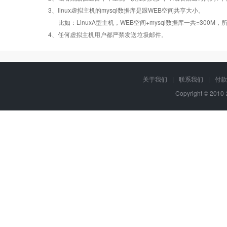
Linux
Linux
Linux
3、linux虚拟主机的mysql数据库是跟WEB空间共享大小。
比如：LinuxA型主机，WEB空间+mysql数据库一共=3
PHP
错误页面定义
数据自助恢复
4、任何虚拟主机用户都严禁发送垃圾邮件。
ASP
rar在线压缩
10重安全保障
关于我们
|
联系我们
|
付款
Copyright © 2010
ASP.net
免费预装软件
千兆防火墙系统
MSSQL
版本:2000/2005/
Urlrewrite
QQ全球免费电话
2008/2012
MySQL
24x7x365
流量分析
版本:5.1/5.6
在线有问必答
24x7x365
Access数据库
访问统计
电话技术支持