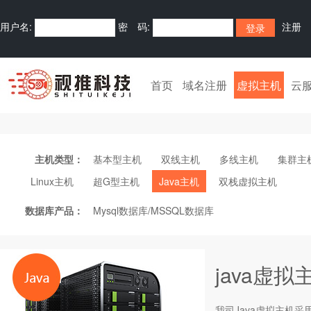
用户名:
密 码:
注册
全国热线: 400-9988-605
首页
域名注册
虚拟主机
云
主机类型：
基本型主机
双线主机
多线主机
集群主
Linux主机
超G型主机
Java主机
双栈虚拟主机
数据库产品：
Mysql数据库/MSSQL数据库
java虚拟
我司Java
虚拟主机
采用