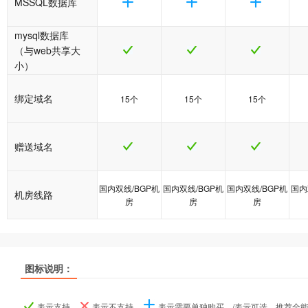
MSSQL数据库
mysql数据库
（与web共享大
小）
绑定域名
15个
15个
15个
赠送域名
国内双线/BGP机
国内双线/BGP机
国内双线/BGP机
国内
机房线路
房
房
房
图标说明：
产品名称
产品名称
产品名称
java1型
java1型
java1型
java2型
java2型
java2型
java5型
java5型
java5型
表示支持、
表示不支持、
表示需要单独购买、/表示可选、推荐全