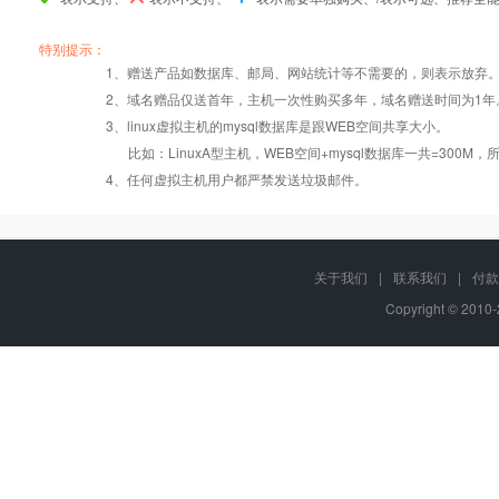
产品编号
产品编号
产品编号
java001
java001
java001
java002
java002
java002
java005
java005
java005
特别提示：
1、赠送产品如数据库、邮局、网站统计等不需要的，则表示放弃
2、域名赠品仅送首年，主机一次性购买多年，域名赠送时间为1年
操作系统
设置首页
数据定期备份
Linux
Linux
Linux
3、linux虚拟主机的mysql数据库是跟WEB空间共享大小。
比如：LinuxA型主机，WEB空间+mysql数据库一共=3
PHP
错误页面定义
数据自助恢复
4、任何虚拟主机用户都严禁发送垃圾邮件。
JSP（JAVA）
zip在线压缩
千兆防火墙系统
关于我们
|
联系我们
|
付款
Copyright © 2010
Tomcat
免费预装软件
QQ全球免费电话
24x7x365
JDK
Urlrewrite
在线有问必答
MySQL
24x7x365
流量分析