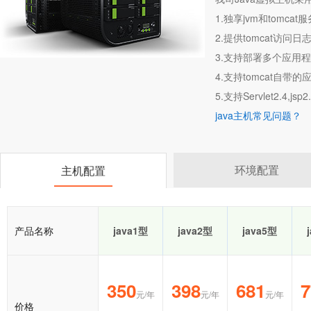
1.独享jvm和tomc
2.提供tomcat访问日
3.支持部署多个应用程序
4.支持tomcat自带的应用程序
5.支持Servlet2.4,jsp2.0
java主机常见问题？
环境配置
主机配置
产品名称
java1型
java2型
java5型
350
398
681
7
元/年
元/年
元/年
价格