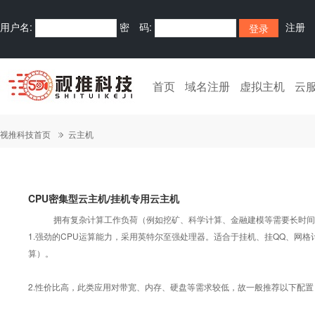
用户名:
密 码:
注册
全国热线: 400-9988-605
首页
域名注册
虚拟主机
云
视推科技首页
云主机
CPU密集型云主机/挂机专用云主机
拥有复杂计算工作负荷（例如挖矿、科学计算、金融建模等需要长时间10
1.强劲的CPU运算能力，采用英特尔至强处理器。适合于挂机、挂QQ、网
算）。
2.性价比高，此类应用对带宽、内存、硬盘等需求较低，故一般推荐以下配置：8核/3